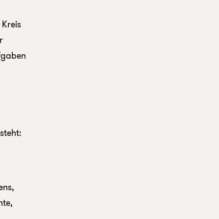
 Kreis
r
ufgaben
steht:
ens,
nte,