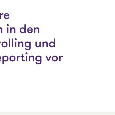
re
n in den
olling und
orting vor