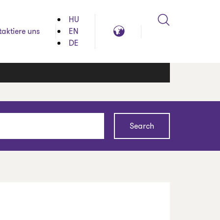
HU
Search
Global
taktiere uns
EN
reach
DE
Search