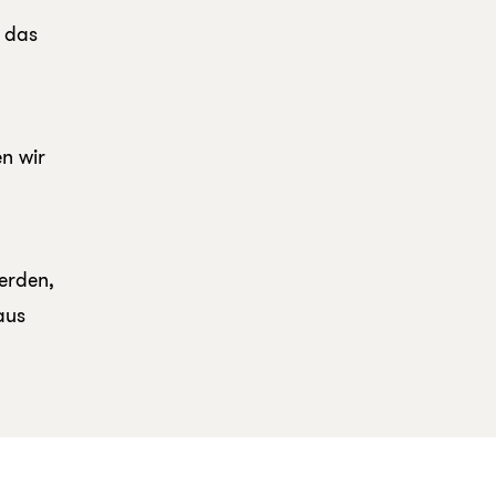
, das
n wir
erden,
aus
.