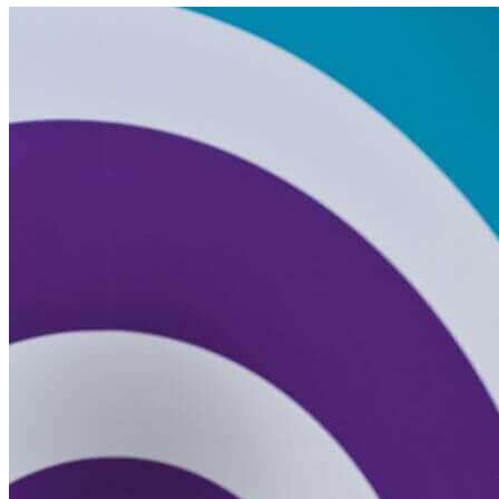
Lochnverrechnung
Kontaktiere uns
Suche:
HU
EN
DE
Global reach
Search
Toggle Menu
Nachrichten