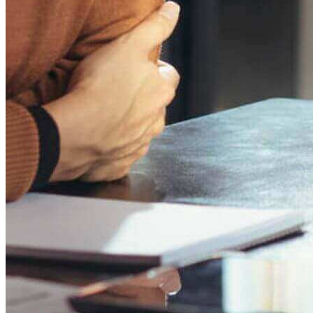
Verbinden
Kontakt
Standorte
Experten
Grant Thornton Global
Über uns
Grant Thornton Ungarn
Branchen
Referenzen
Hinweise zur Datenverarbeitung
Whistleblowing system
Erklärung zur Unparteilichkeit