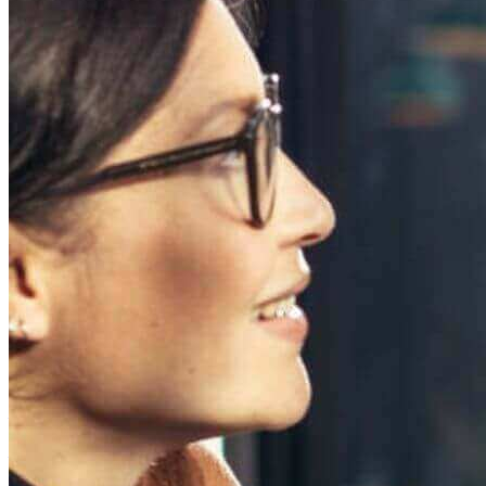
getaggt
"Steuerände
2024"
Nachrichten | 2024. 08. 01.
Änderungen der Steuervorschriften im
Sommer 2024 veröffentlicht
Nachrichten | 2024. 01. 16.
Steueränderungen zum Jahresende 2024
– Teil 6
Nachrichten | 2024. 01. 09.
Steueränderungen zum Jahresende 2024
– Teil 5
Nachrichten | 2023. 12. 12.
Steueränderungen zum Jahresende 2024