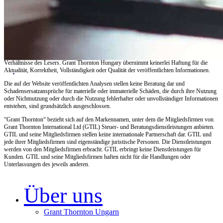
Qualitätspolitische Erklärung
© 2026 Grant Thornton Hungary – Alle Rechte vorbehalten
Die Veröffentlichungen auf der Website von Grant Thornton Hungary dienen
ausschließlich Informationszwecken und berücksichtigen nicht die individuellen
Verhältnisse des Lesers. Grant Thornton Hungary übernimmt keinerlei Haftung für die
Aktualität, Korrektheit, Vollständigkeit oder Qualität der veröffentlichten Informationen.
Die auf der Website veröffentlichten Analysen stellen keine Beratung dar und
Schadensersatzansprüche für materielle oder immaterielle Schäden, die durch ihre Nutzung
oder Nichtnutzung oder durch die Nutzung fehlerhafter oder unvollständiger Informationen
entstehen, sind grundsätzlich ausgeschlossen.
“Grant Thornton“ bezieht sich auf den Markennamen, unter dem die Mitgliedsfirmen von
Grant Thornton International Ltd (GTIL) Steuer- und Beratungsdienstleistungen anbieten.
GTIL und seine Mitgliedsfirmen stellen keine internationale Partnerschaft dar. GTIL und
jede ihrer Mitgliedsfirmen sind eigenständige juristische Personen. Die Dienstleistungen
werden von den Mitgliedsfirmen erbracht. GTIL erbringt keine Dienstleistungen für
Kunden. GTIL und seine Mitgliedsfirmen haften nicht für die Handlungen oder
Unterlassungen des jeweils anderen.
Über uns
Grant Thornton Ungarn