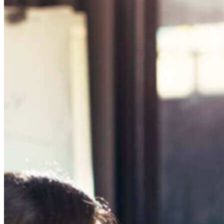
Steueränderungen 2024
Kontaktiere uns
Suche:
HU
EN
DE
Global reach
Search
Toggle Menu
Nachrichten