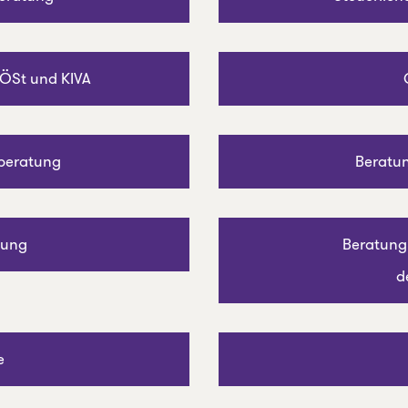
KÖSt und KIVA
rberatung
Beratu
tung
Beratung
d
e