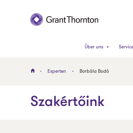
Über uns
Servic
Experten
Borbála Bodó
Szakértőink