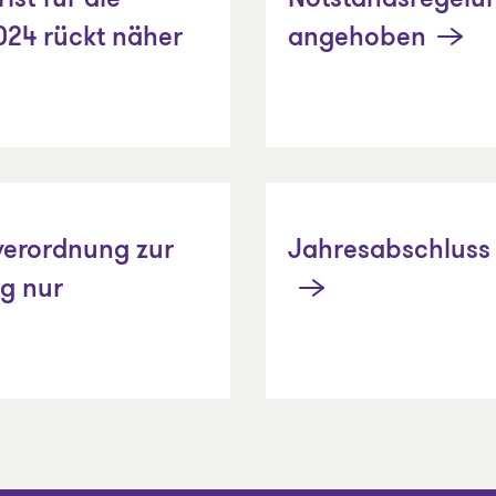
ist für die
Notstandsregelu
024 rückt näher
angehoben
verordnung zur
Jahresabschluss 
ng nur